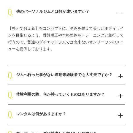
Q.
他のパーソナルジムとは何が違いますか？
【整えて鍛える】をコンセプトに、歪みを整えて美しいボディライ
ンを目指せるよう、骨盤矯正や本格整体をトレーニングと並行して
行うので、普通のダイエットジムでは出来ないオンリーワンのメニ
ューを提供しております。
Q.
ジムへ行った事がない運動未経験者でも大丈夫ですか？
Q.
運動未経験者様はお身体が思うように動かず可動域が狭いため、骨
体験利用の際、何か持っていくものは
ありますか？
盤矯正や整体をトレーニングと組み合わせる方が多く、特に運動が
苦手な方や未経験者のお客様にご好評いただいております。
Q.
ウェア、シューズ、タオル、ソックス、お水が全て無料で揃ってお
レンタルは何がありますか？
りますので手ぶらでご来店いただけます。
無料でウェア、シューズ、タオル、ソックスの用意がございます。