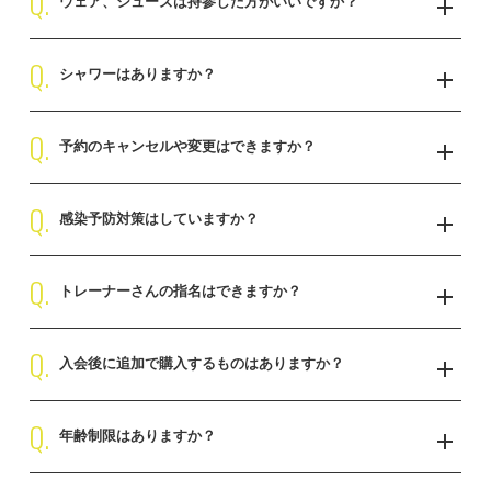
Q.
ウェア、シューズは持参した方がいいですか？
Q.
お気に入りのマイウェアやマイシューズがございましたらお気軽に
シャワーはありますか？
お持ち下さい。シューズを保管できる無料シューズキープもござい
ます。また、無料でウェア、シューズ、タオル、ソックスをお貸出
Q.
シャワーがないため更衣室にパウダーシートなどのアメニティグッ
ししておりますので、ご希望の際はお気軽にお声掛けください。
予約のキャンセルや変更はできますか？
ズをご用意しております。お着替えの際はお気軽にご利用くださ
い。
Q.
前日の20時までに当店指定のLINEやお電話などでご連絡をいただけ
感染予防対策はしていますか？
ますと、ご予約のキャンセルや変更が可能となっております。
前日の20時を過ぎた場合のキャンセルにつきましてはご予約分が消
Q.
ご来店時の消毒と体温チェック、マスクの徹底、常時換気を行いま
化扱いとなりますのでご了承ください。
トレーナーさんの指名はできますか？
す。お客様がお帰りになった際、スタッフの手洗い消毒を行い、使
用した設備と更衣室の消毒を行っております。
Q.
指名可能となりますのでお気軽にお申し付けください。スタッフに
入会後に追加で購入するものはありますか？
より別途指名料がかかります。指名料金については直接お問い合わ
せください。
Q.
ご入会時の入会金とコース料金以外に追加で購入するものはござい
年齢制限はありますか？
ません。ご希望の方はトレーニング後のプロテインや軽食を販売し
ておりますので、お気軽にお買い求めいただけます。