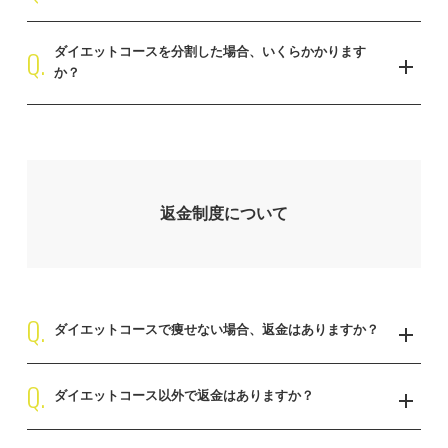
は提携ローンを組み、最大36回払いまでとなり、分割手数料がかか
ります。
クレジットをはじめ、現金、銀行振込、その他でのお支払いも可能
Q.
ダイエットコースを分割した場合、いくらかかります
となっています。
か？
ダイエットフルサポートプラン
（2ヶ月間12回ライトコース 149,800円）
お支払い回数/36回
返金制度について
初回のお支払い
2回目以降のお支払い
￥7,442
￥5,300
Q.
ダイエットコースで痩せない場合、返金はありますか？
ダイエットフルサポートプラン
（3ヶ月間24回集中コース 298,000円）
Q.
ご入会後、初回のトレーニングから30日間を経過しても全く効果を
ダイエットコース以外で返金はありますか？
感じない方は申請をいただく事でご返金いたします。
お支払い回数/36回