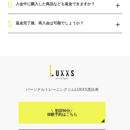
Q.
ありません。ダイエットコースのみ返金制度がございます。
ただし、以下の要件を満たした方に限ります。
入会中に購入した商品なども返金できますか？
初回のお支払い
2回目以降のお支払い
①30日間に6回以上当店のパーソナルトレーニングに通われている
￥12,824
￥10,600
②トレーナーの食事指導、管理栄養士の食事アドバイスに則った食
Q.
返金できません。ご返金の対象はコース料金のみとなっておりま
事をし、毎日全ての食事写真を提出している
返金完了後、再入会は可能でしょうか？
す。
③先天性の糖尿病など遺伝的な代謝不良がある場合に事前申告をし
いずれもお支払い回数は以下の通りです。
ている
3、6、10、12、18、24、36回
再入会はできません。返金制度をご利用いただいたお客様は当店の
利用をご遠慮させていただいておりますので、予めご了承くださ
※ご返金額はまだトレーニングを受けていない分のコース料金を回
頭金やボーナス払い等により月々の支払いが変わるため、詳しくは
い。
数で割った分の残額となります。既に受け終えたトレーニング分
カウンセリング時にご相談ください。
や、購入商品、オプションの宅配食に関してはご返金の対象になり
ません。
※初回のトレーニングから30日ほど経過しなければ効果を感じにく
いため、30日経過後から40日以内の申請とします。
パーソナルトレーニングジムLUXXS恵比寿
初回90分
体験予約はこちら