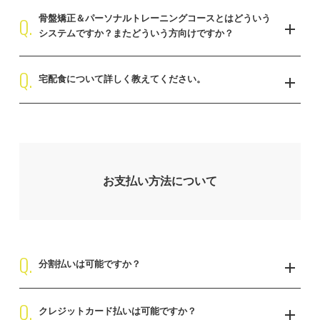
・他ジムよりも充実した内容でダイエットしたい
Q.
骨盤矯正＆パーソナルトレーニングコースとはどういう
毎月自分の好きなだけ通いたい方におすすめのコースです。
・集中的にダイエットをしたい
システムですか？またどういう方向けですか？
・1人では痩せられない
Q.
・歪みを整えながら鍛えたい
充実した設備や内容で集中的に痩せたい方におすすめのコースで
宅配食について詳しく教えてください。
・猫背や巻き肩を改善したい
す。
・正しい姿勢になりたい
宅配食は弊社と提携しているナッシュ株式会社とお客様との直接契
約となります。 自炊をしたり食事管理をする事が苦手な方には宅配
歪みを整え身体を根本的に改善するため、初めてトレーニングする
食を利用する事で実生活に負担をかけることなく楽に食事管理する
方や初心者におすすめのコースです。
事ができます。 ダイエットコース以外のお客様もご契約可能となり
お支払い方法について
ます。
Q.
分割払いは可能ですか？
Q.
ダイエットコースのみ分割払いが可能となっております。分割払い
クレジットカード払いは可能ですか？