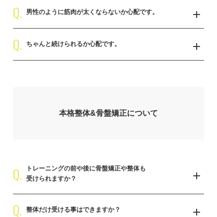
Q.
管理栄養士によるアドバイスのもと、健康的で無理のない食事管理
す。
男性のように筋肉が太くならないか心配です。
をお願いしております。
急激な食事制限はリバウンドを引き起こす原因となりますので、し
Q.
女性に合わせた負荷設定で、しっかりと引き締め効果を感じつつ、
っかり正しいものを食べて痩せることを目的としております。
ちゃんと続けられるか心配です。
太くならない重量、回数などを考慮し、本格整体や骨盤矯正を組み
合わせて正しいラインを作るためのトレーニングメニューを提供し
過去に運動を継続できなかった方や、途中で挫折してしまった、と
ております。
いう方が楽しく通われております。パーソナルトレーナーと二人三
脚となって目標設定し、毎週時間を固定することによって習慣化で
きるため、非常に継続しやすい環境となっております。
本格整体&骨盤矯正について
Q.
トレーニングの前や後に骨盤矯正や整体も
受けられますか？
Q.
当店では非常に多くのお客様がトレーニングと組み合わせてご利用
整体だけ受ける事はできますか？
いただいております。