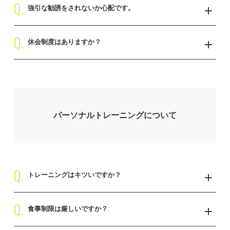
Q.
ございません。10代〜70代まで幅広いご年齢の方が通われておりま
強引な勧誘をされないか心配です。
す。
ただし、未成年の方は保護者の同意書が必要となります。
Q.
お客様自身が必要と感じ、通いたいと思われる方のみお通いいただ
休会制度はありますか？
いておりますので強引な勧誘は行いません。
2ヶ月以上お休みされる方は、休会の1ヶ月前までのご申告で休会制
度のご利用が可能となります。（休会費1,100円税込/月）
パーソナルトレーニングについて
Q.
トレーニングはキツいですか？
Q.
初めのうちは身体を使うことに慣れていただくため、基礎的な運動
食事制限は厳しいですか？
や負荷の軽いメニューから始まります。トレーニングに慣れてくる
と、少しずつお客様のご要望に合わせて運動強度を調整いたしま