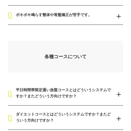
予めご予約をおさえていただければトレーニングの前後に整体や骨
Q.
お仕事終わりや育児・家事の合間など、整体だけのご予約ももちろ
盤矯正を受ける事が可能です。ただ鍛えるだけでなく整えることで
ボキボキ鳴らす整体や骨盤矯正が苦手です。
ん可能です。日々の疲れを癒しますので、ご希望の際はお気軽にご
お客様の理想なお身体の近道となります。
予約ください。
当店はボキボキ鳴らさず、お客様の力を応用した矯正となります。
骨盤矯正に痛みなどはありませんのでご安心ください。
各種コースについて
Q.
平日時間帯限定通い放題コースとはどういうシステムで
すか？またどういう方向けですか？
・とにかく沢山受けたい
Q.
ダイエットコースとはどういうシステムですか？またど
・集中的に通いたい
ういう方向けですか？
・お得に通いたい